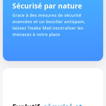
Sécurisé par nature
Grace à des mesures de sécurité
avancées et un bouclier antispam,
laissez Twake Mail neutraliser les
menaces à votre place